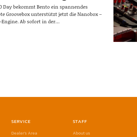
10 Day bekommt Bento ein spannendes
bte Groovebox unterstützt jetzt die Nanobox –
-Engine. Ab sofort in der…
SERVICE
STAFF
Dealer’s Area
About us