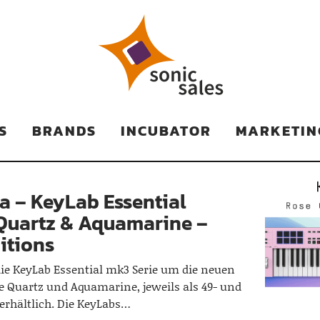
TS
S
BRANDS
INCUBATOR
MARKETIN
ia – KeyLab Essential
Quartz & Aquamarine –
itions
die KeyLab Essential mk3 Serie um die neuen
e Quartz und Aquamarine, jeweils als 49- und
erhältlich. Die KeyLabs…