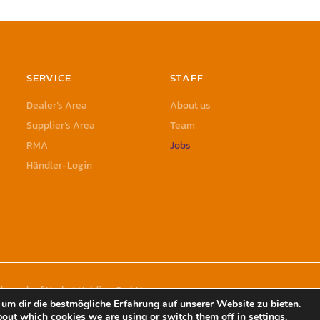
SERVICE
STAFF
Dealer’s Area
About us
Supplier’s Area
Team
RMA
Jobs
Händler-Login
rademark of Herbst Holding GmbH
um dir die bestmögliche Erfahrung auf unserer Website zu bieten.
bout which cookies we are using or switch them off in
settings
.