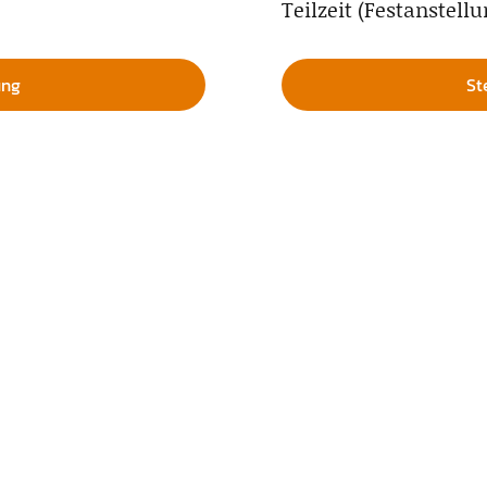
Teilzeit (Festanstellu
ung
St