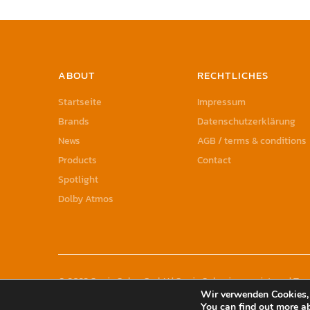
ABOUT
RECHTLICHES
Startseite
Impressum
Brands
Datenschutzerklärung
News
AGB / terms & conditions
Products
Contact
Spotlight
Dolby Atmos
© 2023 Sonic Sales GmbH | Sonic Sales is a registered T
Wir verwenden Cookies, 
You can find out more a