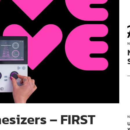
N
esizers – FIRST
N
U
v