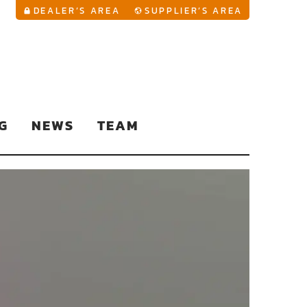
YouTu
DEALER’S AREA
SUPPLIER’S AREA
G
NEWS
TEAM