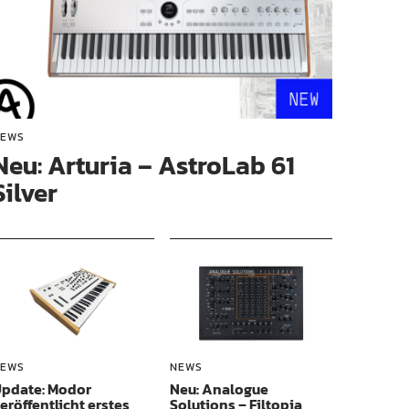
EWS
Neu: Arturia – AstroLab 61
Silver
EWS
NEWS
pdate: Modor
Neu: Analogue
eröffentlicht erstes
Solutions – Filtopia