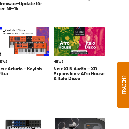
irmware-Update für
en NF-1k
EWS
NEWS
eu: Arturia – Keylab
Neu: XLN Audio – XO
ltra
Expansions: Afro House
& Italo Disco
FRAGEN?