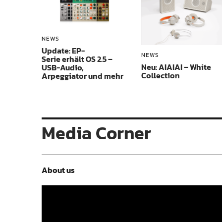
NEWS
Update: EP-
NEWS
Serie erhält OS 2.5 –
Neu: AIAIAI – White
USB-Audio,
Collection
Arpeggiator und mehr
Media Corner
About us