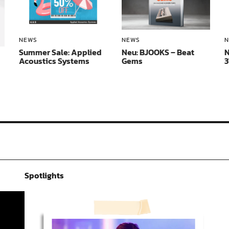
NEWS
NEWS
N
Summer Sale: Applied
Neu: BJOOKS – Beat
N
Acoustics Systems
Gems
3
Spotlights