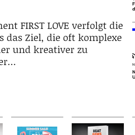
F
d
nt FIRST LOVE verfolgt die
 das Ziel, die oft komplexe
er und kreativer zu
zer…
N
N
U