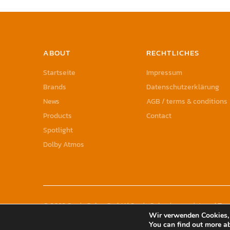
ABOUT
RECHTLICHES
Startseite
Impressum
Brands
Datenschutzerklärung
News
AGB / terms & conditions
Products
Contact
Spotlight
Dolby Atmos
© 2023 Sonic Sales GmbH | Sonic Sales is a registered T
Wir verwenden Cookies, 
You can find out more a