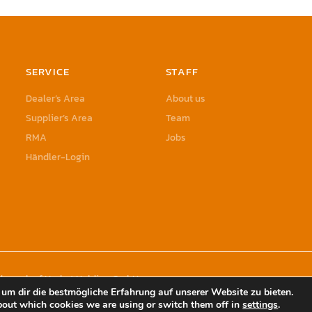
SERVICE
STAFF
Dealer’s Area
About us
Supplier’s Area
Team
RMA
Jobs
Händler-Login
rademark of Herbst Holding GmbH
um dir die bestmögliche Erfahrung auf unserer Website zu bieten.
bout which cookies we are using or switch them off in
settings
.