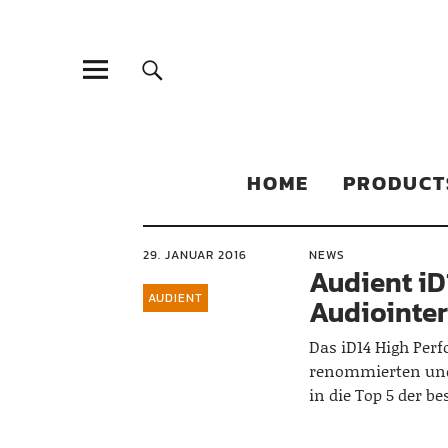
Sonic Sales
EXPERIENCED PARTNERS IN DISTRIBUTING YOUR PRODUC
HOME
PRODUCT
29. JANUAR 2016
NEWS
Audient iD
AUDIENT
Audiointer
Das iD14 High Per
renommierten und
in die Top 5 der b