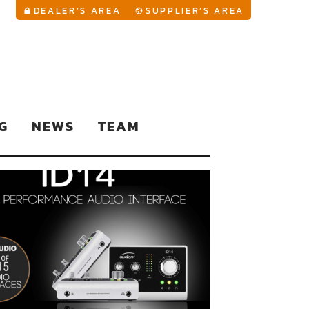
YouTu
DEALER’S AREA
SUPPLIER’S AREA
G
NEWS
TEAM