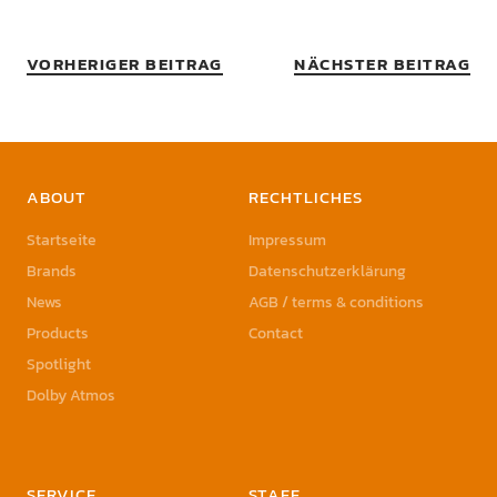
VORHERIGER BEITRAG
NÄCHSTER BEITRAG
ABOUT
RECHTLICHES
Startseite
Impressum
Brands
Datenschutzerklärung
News
AGB / terms & conditions
Products
Contact
Spotlight
Dolby Atmos
SERVICE
STAFF