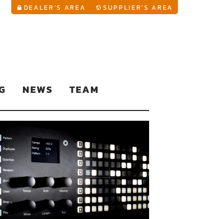
YouTu
DEALER’S AREA
SUPPLIER’S AREA
G
NEWS
TEAM