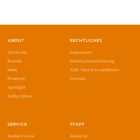
ABOUT
RECHTLICHES
Startseite
Impressum
Brands
Datenschutzerklärung
News
AGB / terms & conditions
Products
Contact
Spotlight
Dolby Atmos
SERVICE
STAFF
Dealer’s Area
About us