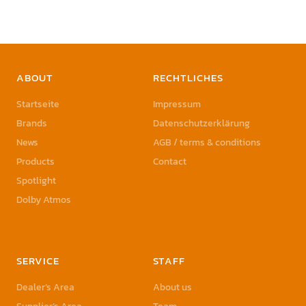
ABOUT
RECHTLICHES
Startseite
Impressum
Brands
Datenschutzerklärung
News
AGB / terms & conditions
Products
Contact
Spotlight
Dolby Atmos
SERVICE
STAFF
Dealer’s Area
About us