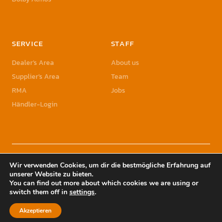
SERVICE
STAFF
Dealer’s Area
About us
Supplier’s Area
Team
RMA
Jobs
Händler-Login
© 2023 Sonic Sales GmbH | Sonic Sales is a registered Trademark of Herbst
Wir verwenden Cookies, um dir die bestmögliche Erfahrung auf
Holding GmbH
unserer Website zu bieten.
You can find out more about which cookies we are using or
switch them off in
settings
.
Akzeptieren
YouTube