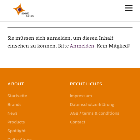
Sonic Sales
Sie müssen sich anmelden, um diesen Inhalt
einsehen zu können. Bitte
Anmelden
. Kein Mitglied?
ABOUT
RECHTLICHES
Startseite
Impressum
Brands
Datenschutzerklärung
News
AGB / terms & conditions
Products
Contact
Spotlight
Dolby Atmos