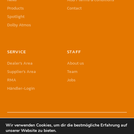
Products
Contact
Spotlight
Dolby Atmos
SERVICE
STAFF
Dealer’s Area
About us
Supplier’s Area
Team
RMA
Jobs
Händler-Login
© 2023 Sonic Sales GmbH | Sonic Sales is a registered Trademark of Herbst
Wir verwenden Cookies, um dir die bestmögliche Erfahrung auf
Holding GmbH
unserer Website zu bieten.