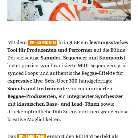
Mit dem
bringt
EP
ein
leistungsstarkes
EP–40 RIDDIM
Tool für Produzenten und Performer
auf die Bühne.
Der vielseitige
Sampler, Sequencer und Komponist
bietet präzise synchronisierte MIDI-Sequenzen, grid-
synced Loops und authentische Reggae-Effekte
für
expressive Live-Sets
. Über
300
handgefertigte
Sounds und Instrumente
von renommierten
Reggae-Produzenten
, ein
integrierter Synthesizer
mit
klassischen Bass- und Lead-Tönen
sowie
druckempfindliche Dub Sirens eröffnen grenzenlose
kreative Möglichkeiten.
Das
ergänzt den RIDDIM perfekt als
EP–2350 TING