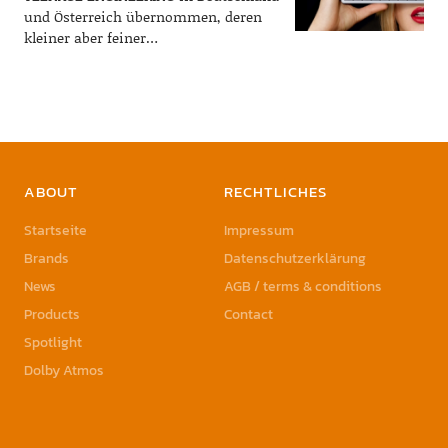
und Österreich übernommen, deren
kleiner aber feiner…
ABOUT
RECHTLICHES
Startseite
Impressum
Brands
Datenschutzerklärung
News
AGB / terms & conditions
Products
Contact
Spotlight
Dolby Atmos