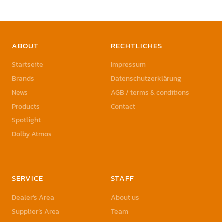
ABOUT
RECHTLICHES
Startseite
Impressum
Brands
Datenschutzerklärung
News
AGB / terms & conditions
Products
Contact
Spotlight
Dolby Atmos
SERVICE
STAFF
Dealer’s Area
About us
Supplier’s Area
Team