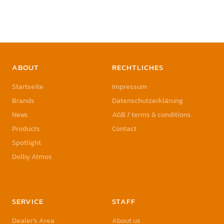
ABOUT
RECHTLICHES
Startseite
Impressum
Brands
Datenschutzerklärung
News
AGB / terms & conditions
Products
Contact
Spotlight
Dolby Atmos
SERVICE
STAFF
Dealer’s Area
About us