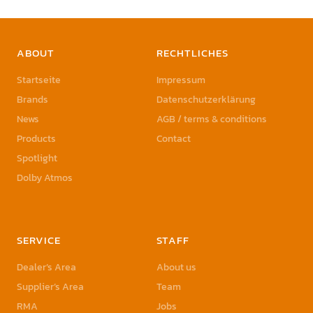
ABOUT
RECHTLICHES
Startseite
Impressum
Brands
Datenschutzerklärung
News
AGB / terms & conditions
Products
Contact
Spotlight
Dolby Atmos
SERVICE
STAFF
Dealer’s Area
About us
Supplier’s Area
Team
RMA
Jobs