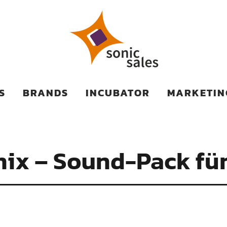
TS
S
BRANDS
INCUBATOR
MARKETIN
nix – Sound-Pack f