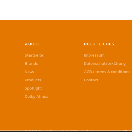
ABOUT
RECHTLICHES
Startseite
Impressum
Brands
Datenschutzerklärung
News
AGB / terms & conditions
Products
Contact
Spotlight
Dolby Atmos
© 2023 Sonic Sales GmbH | Sonic Sales is a registered T