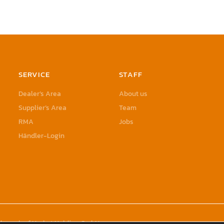
SERVICE
STAFF
Dealer’s Area
About us
Supplier’s Area
Team
RMA
Jobs
Händler-Login
rademark of Herbst Holding GmbH