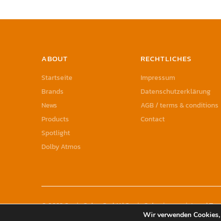
ABOUT
RECHTLICHES
Startseite
Impressum
Brands
Datenschutzerklärung
News
AGB / terms & conditions
Products
Contact
Spotlight
Dolby Atmos
© 2023 Sonic Sales GmbH | Sonic Sales is a registered T
Wir verwenden Cookies, 