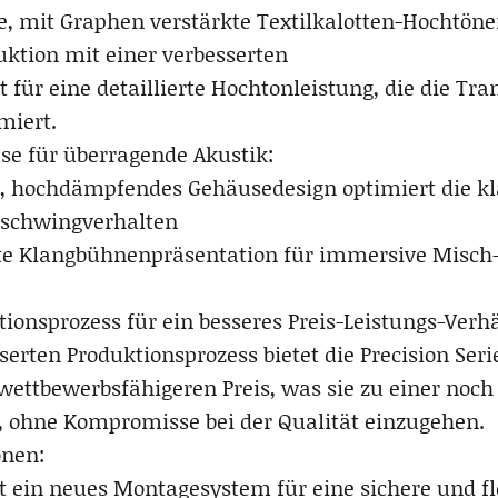
e, mit Graphen verstärkte Textilkalotten-Hochtöne
uktion mit einer verbesserten
gt für eine detaillierte Hochtonleistung, die die Tr
miert.
se für überragende Akustik:
 hochdämpfendes Gehäusedesign optimiert die kla
inschwingverhalten
te Klangbühnenpräsentation für immersive Misch
ionsprozess für ein besseres Preis-Leistungs-Verhä
erten Produktionsprozess bietet die Precision Ser
ettbewerbsfähigeren Preis, was sie zu einer noch 
, ohne Kompromisse bei der Qualität einzugehen.
onen:
t ein neues Montagesystem für eine sichere und fle