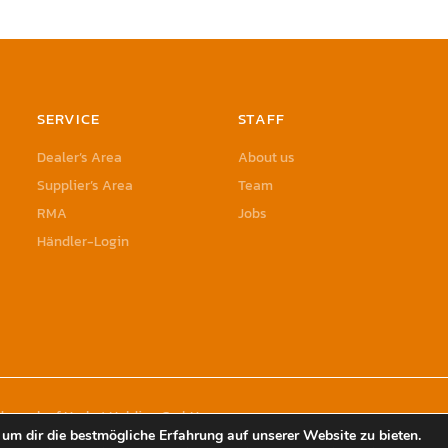
SERVICE
STAFF
Dealer’s Area
About us
Supplier’s Area
Team
RMA
Jobs
Händler-Login
rademark of Herbst Holding GmbH
um dir die bestmögliche Erfahrung auf unserer Website zu bieten.