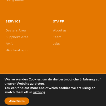
Dolby Atmos
SERVICE
STAFF
Dealer’s Area
About us
Supplier’s Area
Team
RMA
Jobs
Händler-Login
© 2023 Sonic Sales GmbH | Sonic Sales is a registered Trademark of Herbst
Wir verwenden Cookies, um dir die bestmögliche Erfahrung auf
Holding GmbH
unserer Website zu bieten.
You can find out more about which cookies we are using or
switch them off in
settings
.
Akzeptieren
YouTube