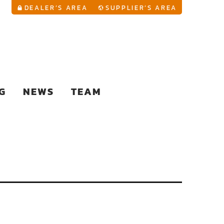
YouTu
DEALER’S AREA
SUPPLIER’S AREA
G
NEWS
TEAM