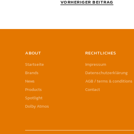
VORHERIGER BEITRAG
ABOUT
RECHTLICHES
Startseite
Impressum
Brands
Datenschutzerklärung
News
AGB / terms & conditions
Products
Contact
Spotlight
Dolby Atmos