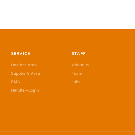
SERVICE
STAFF
Dealer’s Area
About us
Supplier’s Area
Team
RMA
Jobs
Händler-Login