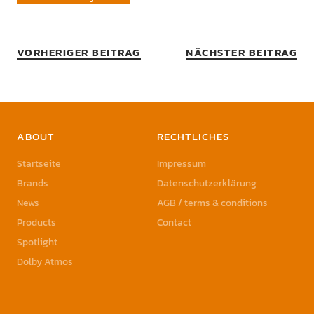
VORHERIGER BEITRAG
NÄCHSTER BEITRAG
ABOUT
RECHTLICHES
Startseite
Impressum
Brands
Datenschutzerklärung
News
AGB / terms & conditions
Products
Contact
Spotlight
Dolby Atmos