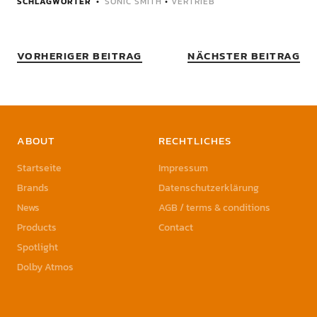
SCHLAGWÖRTER
SONIC SMITH
•
VERTRIEB
VORHERIGER BEITRAG
NÄCHSTER BEITRAG
ABOUT
RECHTLICHES
Startseite
Impressum
Brands
Datenschutzerklärung
News
AGB / terms & conditions
Products
Contact
Spotlight
Dolby Atmos