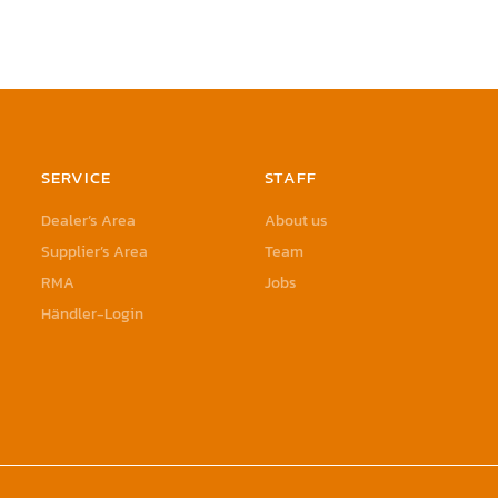
SERVICE
STAFF
Dealer’s Area
About us
Supplier’s Area
Team
RMA
Jobs
Händler-Login