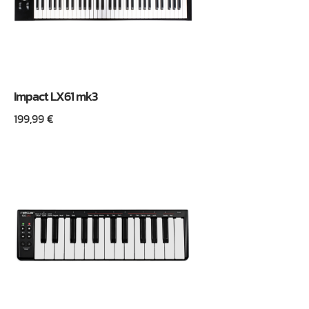
Impact LX61 mk3
199,99
€