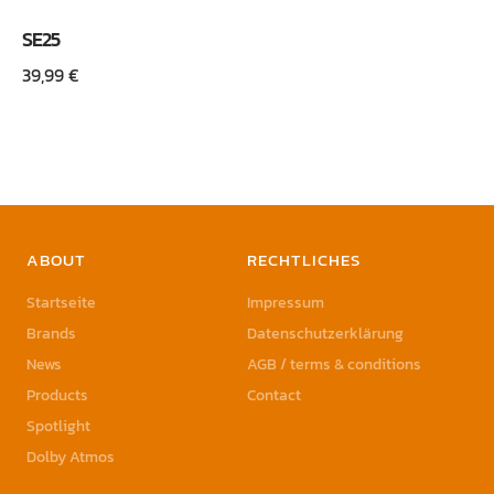
SE25
39,99
€
ABOUT
RECHTLICHES
Startseite
Impressum
Brands
Datenschutzerklärung
News
AGB / terms & conditions
Products
Contact
Spotlight
Dolby Atmos