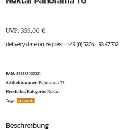
Nektar Panorama T6
359,00
€
delivery date on request - +49 (0) 5204 - 92 47 732
EAN:
859383002381
Artikelnummer:
Panorama T6
Hersteller/Kategorie:
Nektar
Tags:
Keyboards
Beschreibung