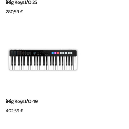
iRig Keys I/O 25
280,59
€
iRig Keys I/O 49
402,59
€