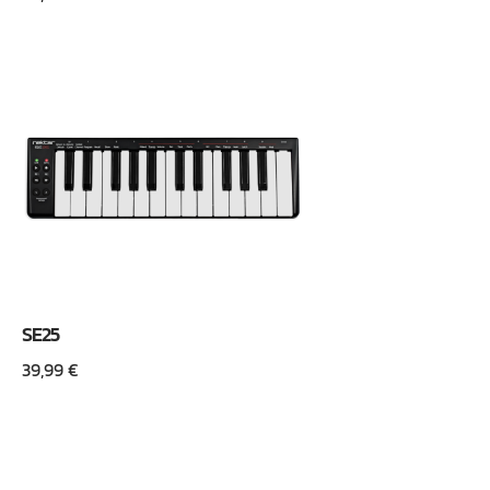
SE25
39,99
€