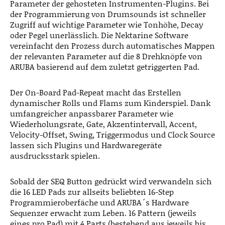
Parameter der gehosteten Instrumenten-Plugins. Bei
der Programmierung von Drumsounds ist schneller
Zugriff auf wichtige Parameter wie Tonhöhe, Decay
oder Pegel unerlässlich. Die Nektarine Software
vereinfacht den Prozess durch automatisches Mappen
der relevanten Parameter auf die 8 Drehknöpfe von
ARUBA basierend auf dem zuletzt getriggerten Pad.
Der On-Board Pad-Repeat macht das Erstellen
dynamischer Rolls und Flams zum Kinderspiel. Dank
umfangreicher anpassbarer Parameter wie
Wiederholungsrate, Gate, Akzentintervall, Accent,
Velocity-Offset, Swing, Triggermodus und Clock Source
lassen sich Plugins und Hardwaregeräte
ausdrucksstark spielen.
Sobald der SEQ Button gedrückt wird verwandeln sich
die 16 LED Pads zur allseits beliebten 16-Step
Programmieroberfäche und ARUBA´s Hardware
Sequenzer erwacht zum Leben. 16 Pattern (jeweils
eines pro Pad) mit 4 Parts (bestehend aus jeweils bis