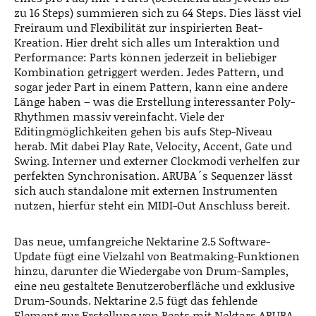
zu 16 Steps) summieren sich zu 64 Steps. Dies lässt viel
Freiraum und Flexibilität zur inspirierten Beat-
Kreation. Hier dreht sich alles um Interaktion und
Performance: Parts können jederzeit in beliebiger
Kombination getriggert werden. Jedes Pattern, und
sogar jeder Part in einem Pattern, kann eine andere
Länge haben – was die Erstellung interessanter Poly-
Rhythmen massiv vereinfacht. Viele der
Editingmöglichkeiten gehen bis aufs Step-Niveau
herab. Mit dabei Play Rate, Velocity, Accent, Gate und
Swing. Interner und externer Clockmodi verhelfen zur
perfekten Synchronisation. ARUBA´s Sequenzer lässt
sich auch standalone mit externen Instrumenten
nutzen, hierfür steht ein MIDI-Out Anschluss bereit.
Das neue, umfangreiche Nektarine 2.5 Software-
Update fügt eine Vielzahl von Beatmaking-Funktionen
hinzu, darunter die Wiedergabe von Drum-Samples,
eine neu gestaltete Benutzeroberfläche und exklusive
Drum-Sounds. Nektarine 2.5 fügt das fehlende
Element zur Erstellung von Beats mit Nektars ARUBA