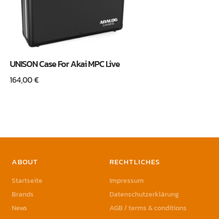
UNISON Case For Akai MPC Live
164,00
€
ABOUT
RECHTLICHES
Startseite
Impressum
Brands
Datenschutzerklärung
News
AGB / terms & conditions