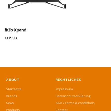
iKlip Xpand
60,99
€
ABOUT
RECHTLICHES
Startseite
Impressum
Brands
Datenschutzerklärung
News
AGB / terms & conditions
Products
Contact