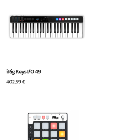
iRig Keys I/O 49
402,59
€