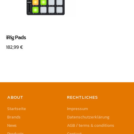
iRig Pads
182,99
€
ABOUT
RECHTLICHES
Startseite
Impressum
Brands
Datenschutzerklärung
News
AGB / terms & conditions
Products
Contact