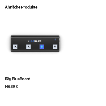
Ähnliche Produkte
iRig BlueBoard
146,39
€