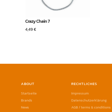
Crazy Chain 7
4,49
€
ABOUT
RECHTLICHES
Startseite
Impressum
Brands
Datenschutzerklärung
News
AGB / terms & conditions