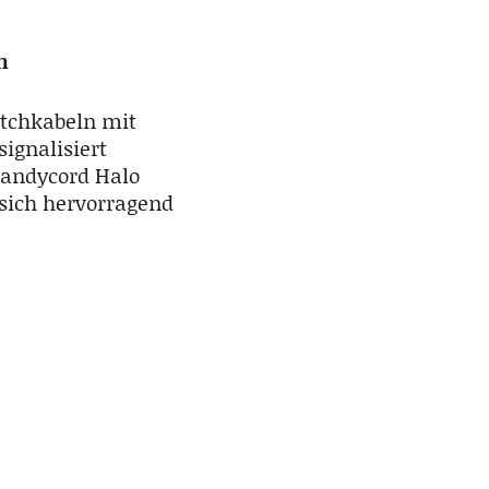
n
atchkabeln mit
ignalisiert
 Candycord Halo
sich hervorragend