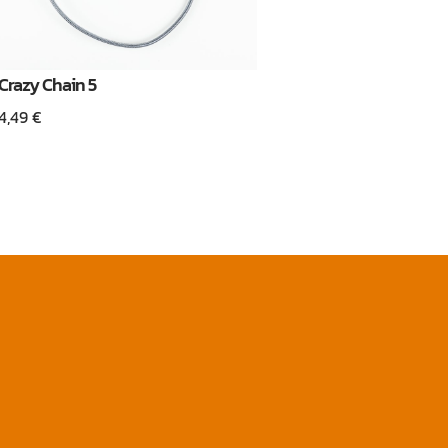
Crazy Chain 5
4,49
€