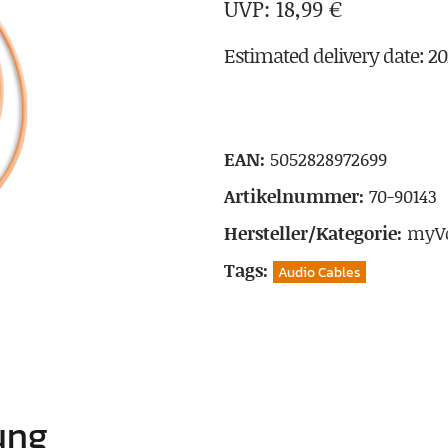
18,99
€
Estimated delivery date: 2
EAN:
5052828972699
Artikelnummer:
70-90143
Hersteller/Kategorie:
myVo
Tags:
Audio Cables
ung