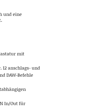
sh und eine
.
astatur mit
 12 anschlags- und
und DAW‑Befehle
extabhängigen
N In/Out für