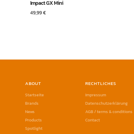
Impact GX Mini
49,99
€
ABOUT
RECHTLICHES
Startseite
Impressum
Brands
Datenschutzerklärung
News
AGB / terms & conditions
Products
Contact
Spotlight