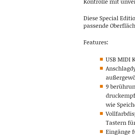
Kontrolle mit unve
Diese Special Editi
passende Oberfläch
Features:
USB MIDI 
Anschlagdy
außergewöh
9 berührun
druckempfi
wie Speich
Vollfarbdi
Tastern für
Eingänge f