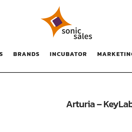
TS
S
BRANDS
INCUBATOR
MARKETIN
Arturia – KeyLab