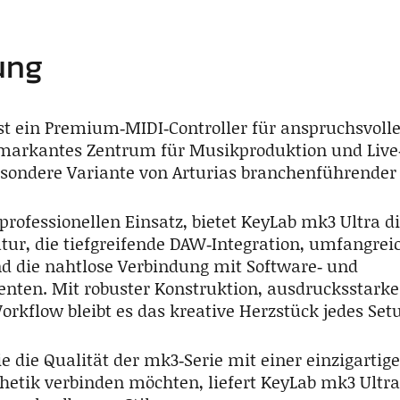
ung
st ein Premium‑MIDI‑Controller für anspruchsvoll
n markantes Zentrum für Musikproduktion und Liv
esondere Variante von Arturias branchenführender C
professionellen Einsatz, bietet KeyLab mk3 Ultra d
ur, die tiefgreifende DAW‑Integration, umfangrei
d die nahtlose Verbindung mit Software‑ und
ten. Mit robuster Konstruktion, ausdrucksstarker
rkflow bleibt es das kreative Herzstück jedes Set
e die Qualität der mk3‑Serie mit einer einzigartig
hetik verbinden möchten, liefert KeyLab mk3 Ultra 