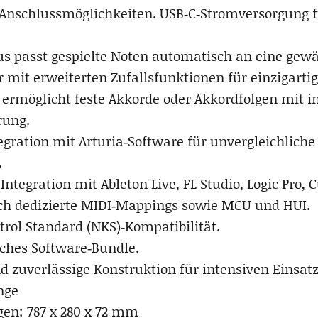
e Anschlussmöglichkeiten. USB‑C‑Stromversorgung
s passt gespielte Noten automatisch an eine gewä
r mit erweiterten Zufallsfunktionen für einzigartig
 ermöglicht feste Akkorde oder Akkordfolgen mit in
ung.
tegration mit Arturia‑Software für unvergleichliche
.
Integration mit Ableton Live, FL Studio, Logic Pro,
ch dedizierte MIDI‑Mappings sowie MCU und HUI.
trol Standard (NKS)‑Kompatibilität.
ches Software‑Bundle.
d zuverlässige Konstruktion für intensiven Einsatz
nge
en: 787 x 280 x 72 mm