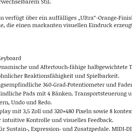
rwechselbarem Stil.
on verfügt über ein auffälliges „Ultra“-Orange‑Fini
e, die einen markanten visuellen Eindruck erzeugt
Keyboard
namische und Aftertouch‑fähige halbgewichtete T
nlicher Reaktionsfähigkeit und Spielbarkeit.
gsempfindliche 360‑Grad‑Potentiometer und Fader.
ndliche Pads mit 4 Bänken. Transportsteuerung 
ern, Undo und Redo.
splay mit 3,5 Zoll und 320×480 Pixeln sowie 8 kont
 intuitive Kontrolle und visuelles Feedback.
ür Sustain‑, Expression‑ und Zusatzpedale. MIDI‑DI