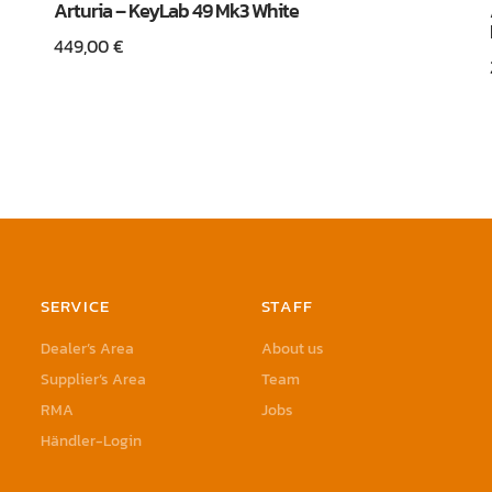
Arturia – KeyLab 49 Mk3 White
449,00
€
SERVICE
STAFF
Dealer’s Area
About us
Supplier’s Area
Team
RMA
Jobs
Händler-Login