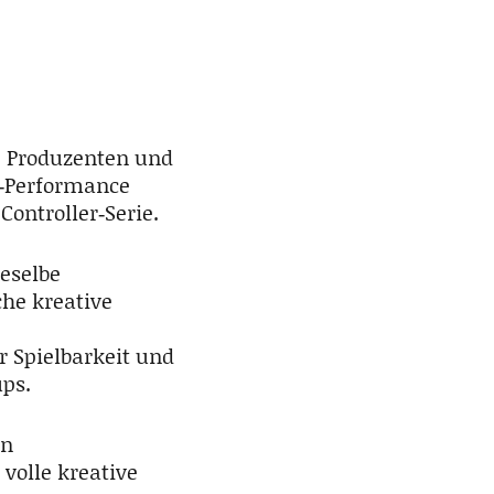
e Produzenten und
e‑Performance
ontroller‑Serie.
ieselbe
che kreative
 Spielbarkeit und
ups.
en
volle kreative