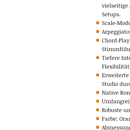
vielseitig
Setups.
Scale‑Modu
Arpeggiato
Chord‑Play
Stimmführ
Tiefere In
Flexibilität
Erweiterte 
Studio dur
Native Kon
Umfangrei
Robuste un
Farbe: Ora
Abmessung