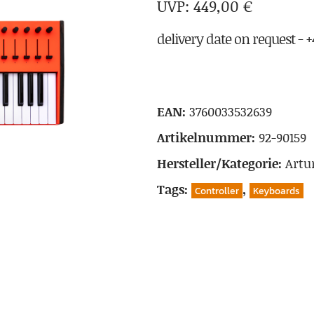
449,00
€
delivery date on request - +4
EAN:
3760033532639
Artikelnummer:
92-90159
Hersteller/Kategorie:
Artu
Tags:
,
Controller
Keyboards