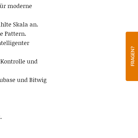
 für moderne
hlte Skala an.
e Pattern.
telligenter
FRAGEN?
 Kontrolle und
 Cubase und Bitwig
.