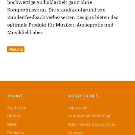
hochwertige Audioklarheit ganz ohne
Kompromisse an. Die ständig aufgrund von
Kundenfeedback verbesserten Designs bieten das
optimale Produkt für Musiker, Audioprofis und
Musikliebhaber.
Website
ABOUT
RECHTLICHES
Startseite
Impressum
Brands
Datenschutzerklärung
News
AGB / terms & conditions
Products
Contact