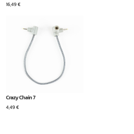
16,49
€
Crazy Chain 7
4,49
€