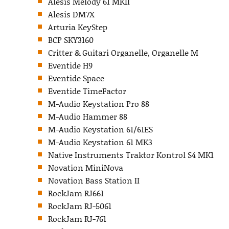
Alesis Melody 61 MKII
Alesis DM7X
Arturia KeyStep
BCP SKY3160
Critter & Guitari Organelle, Organelle M
Eventide H9
Eventide Space
Eventide TimeFactor
M-Audio Keystation Pro 88
M-Audio Hammer 88
M-Audio Keystation 61/61ES
M-Audio Keystation 61 MK3
Native Instruments Traktor Kontrol S4 MK1
Novation MiniNova
Novation Bass Station II
RockJam RJ661
RockJam RJ-5061
RockJam RJ-761