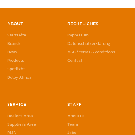
ABOUT
RECHTLICHES
Startseite
Impressum
Brands
Datenschutzerklärung
News
AGB / terms & conditions
Products
Contact
Spotlight
Dolby Atmos
SERVICE
STAFF
Dealer’s Area
About us
Supplier’s Area
Team
RMA
Jobs