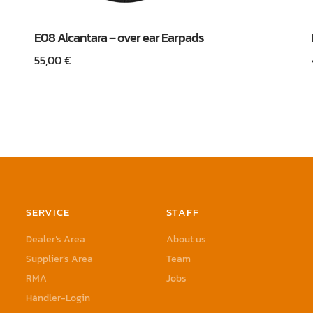
E08 Alcantara – over ear Earpads
55,00
€
SERVICE
STAFF
Dealer’s Area
About us
Supplier’s Area
Team
RMA
Jobs
Händler-Login