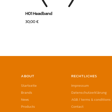
H01 Headband
30,00
€
ABOUT
RECHTLICHES
Startseite
Impressum
Brands
Datenschutzerklärung
News
AGB / terms & conditions
Products
Contact