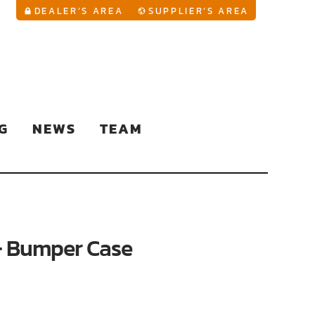
YouTu
DEALER’S AREA
SUPPLIER’S AREA
G
NEWS
TEAM
+ Bumper Case