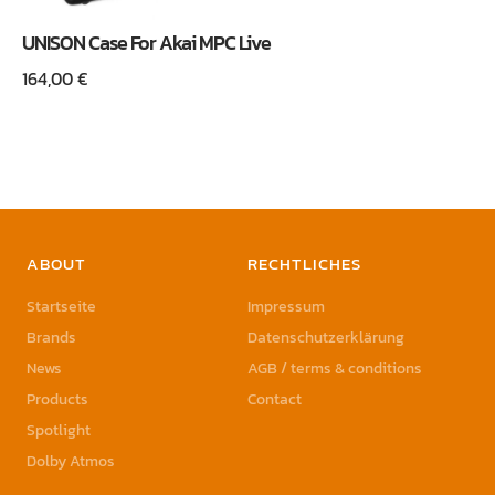
UNISON Case For Akai MPC Live
164,00
€
ABOUT
RECHTLICHES
Startseite
Impressum
Brands
Datenschutzerklärung
News
AGB / terms & conditions
Products
Contact
Spotlight
Dolby Atmos