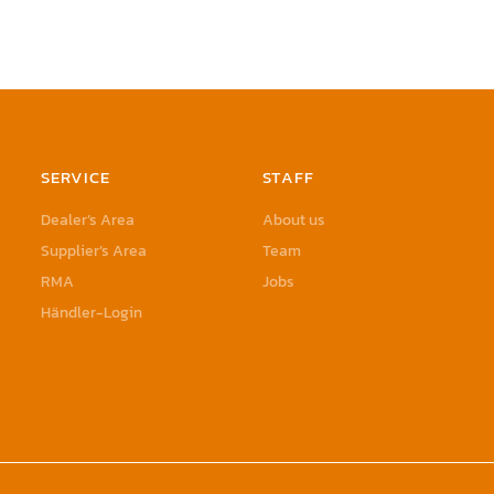
SERVICE
STAFF
Dealer’s Area
About us
Supplier’s Area
Team
RMA
Jobs
Händler-Login