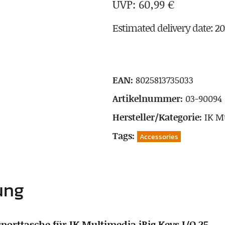
60,99
€
Estimated delivery date: 2
EAN:
8025813735033
Artikelnummer:
03-90094 
Hersteller/Kategorie:
IK M
Tags:
Accessories
ung
orttasche für IK Multimedia iRig Keys I/O 25