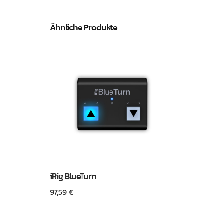
Ähnliche Produkte
iRig BlueTurn
97,59
€