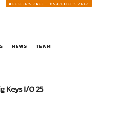
YouTu
DEALER’S AREA
SUPPLIER’S AREA
G
NEWS
TEAM
ig Keys I/O 25