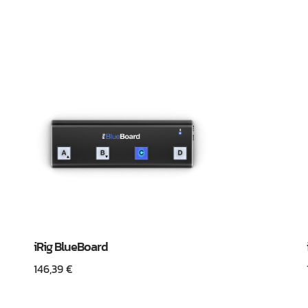
iRig BlueBoard
146,39
€