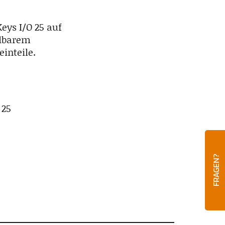
eys I/O 25 auf
llbarem
inteile.
 25
FRAGEN?