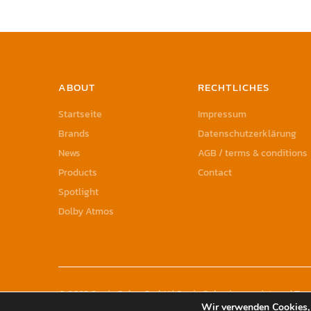
ABOUT
RECHTLICHES
Startseite
Impressum
Brands
Datenschutzerklärung
News
AGB / terms & conditions
Products
Contact
Spotlight
Dolby Atmos
© 2023 Sonic Sales GmbH | Sonic Sales is a registered T
Wir verwenden Cookies, 