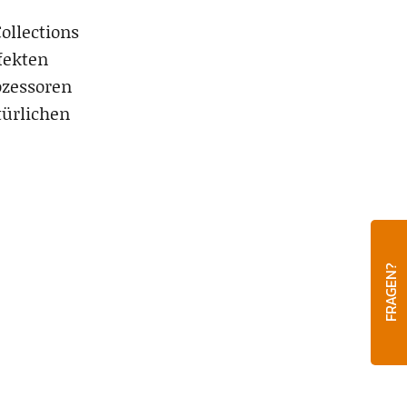
ollections
fekten
ozessoren
türlichen
FRAGEN?