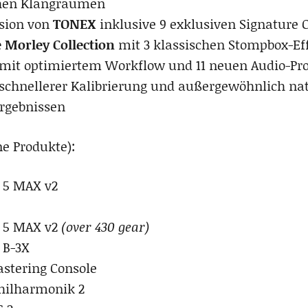
chen Klangräumen
rsion von
TONEX
inklusive 9 exklusiven Signature C
 Morley Collection
mit 3 klassischen Stompbox-Ef
mit optimiertem Workflow und 11 neuen Audio-Pr
schnellerer Kalibrierung und außergewöhnlich na
rgebnissen
ne Produkte):
 5 MAX v2
 5 MAX v2
(over 430 gear)
B-3X
stering Console
hilharmonik 2