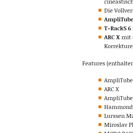
cineastis
Die Vollve
AmpliTube
T-RackS 6
ARC X
mit 
Korrekture
Features (enthalte
AmpliTube
ARC X
AmpliTube
Hammond 
Lurssen Ma
Miroslav P