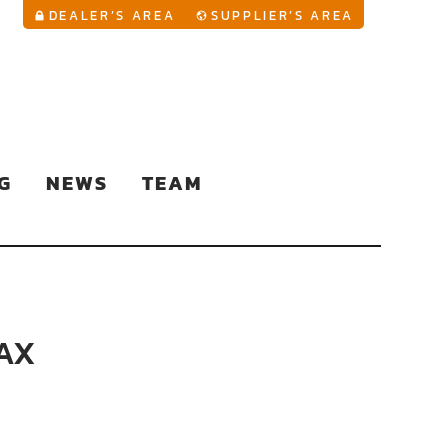
YouTu
DEALER’S AREA
SUPPLIER’S AREA
G
NEWS
TEAM
MAX