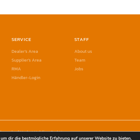
SERVICE
STAFF
Dealer’s Area
About us
Supplier’s Area
Team
RMA
Jobs
Händler-Login
rademark of Herbst Holding GmbH
um dir die bestmögliche Erfahrung auf unserer Website zu bieten.