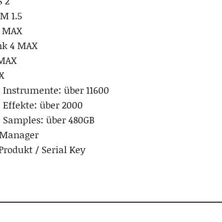
 2
M 1.5
e MAX
nk 4 MAX
 MAX
X
 Instrumente: über 11600
 Effekte: über 2000
 Samples: über 480GB
t Manager
rodukt / Serial Key