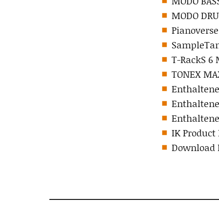
MODO BASS
MODO DRU
Pianovers
SampleTa
T-RackS 6
TONEX MA
Enthaltene
Enthaltene
Enthaltene
IK Produc
Download P