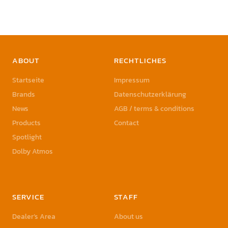
ABOUT
RECHTLICHES
Startseite
Impressum
Brands
Datenschutzerklärung
News
AGB / terms & conditions
Products
Contact
Spotlight
Dolby Atmos
SERVICE
STAFF
Dealer’s Area
About us