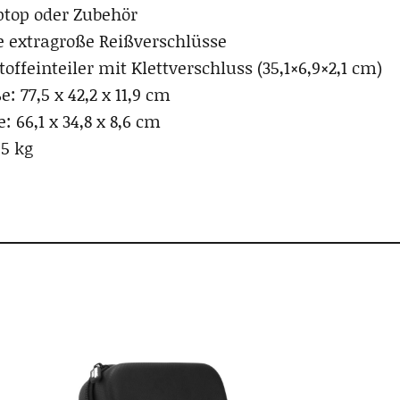
ptop oder Zubehör
e extragroße Reißverschlüsse
ffeinteiler mit Klettverschluss (35,1×6,9×2,1 cm)
 77,5 x 42,2 x 11,9 cm
 66,1 x 34,8 x 8,6 cm
,5 kg