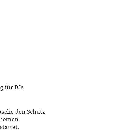
g für DJs
Tasche den Schutz
equemen
tattet.