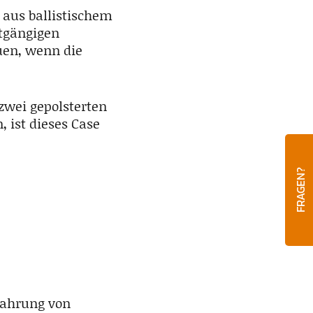
aus ballistischem
htgängigen
uen, wenn die
zwei gepolsterten
 ist dieses Case
FRAGEN?
wahrung von