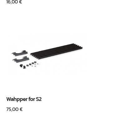
16,00
€
Wahpper for S2
75,00
€