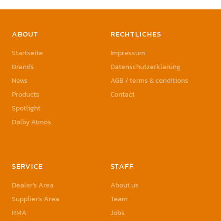
ABOUT
RECHTLICHES
Startseite
Impressum
Brands
Datenschutzerklärung
News
AGB / terms & conditions
Products
Contact
Spotlight
Dolby Atmos
SERVICE
STAFF
Dealer’s Area
About us
Supplier’s Area
Team
RMA
Jobs