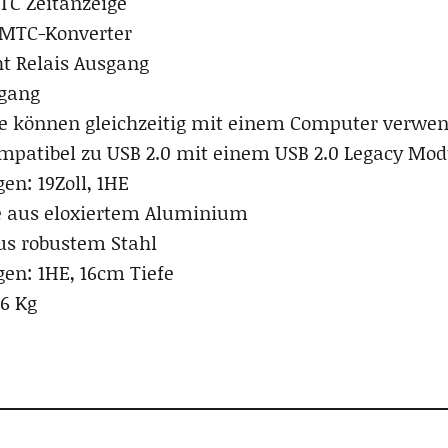
TC Zeitanzeige
MTC-Konverter
ht Relais Ausgang
gang
e können gleichzeitig mit einem Computer verwe
patibel zu USB 2.0 mit einem USB 2.0 Legacy Mo
n: 19Zoll, 1HE
e aus eloxiertem Aluminium
us robustem Stahl
n: 1HE, 16cm Tiefe
,6 Kg