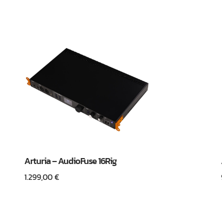
Arturia – AudioFuse 16Rig
1.299,00
€