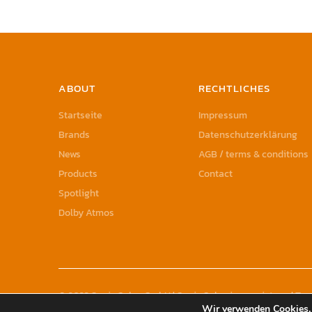
ABOUT
RECHTLICHES
Startseite
Impressum
Brands
Datenschutzerklärung
News
AGB / terms & conditions
Products
Contact
Spotlight
Dolby Atmos
© 2023 Sonic Sales GmbH | Sonic Sales is a registered T
Wir verwenden Cookies, 