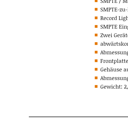
SMPTE / M
SMPTE-zu-
Record Lig
SMPTE Ein
Zwei Gerät
abwärtskom
Abmessunge
Frontplatt
Gehäuse a
Abmessunge
Gewicht: 2