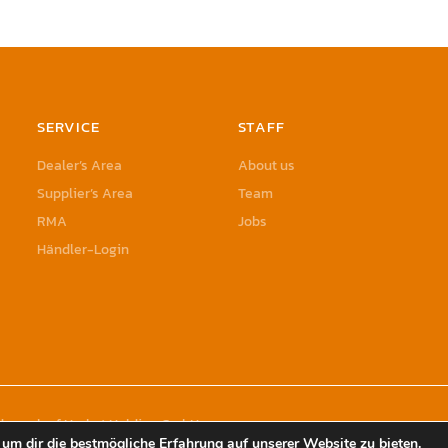
SERVICE
STAFF
Dealer’s Area
About us
Supplier’s Area
Team
RMA
Jobs
Händler-Login
rademark of Herbst Holding GmbH
um dir die bestmögliche Erfahrung auf unserer Website zu bieten.