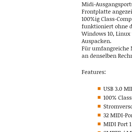
Midi-Ausgangsports
Frontplatte angeze
100%ig Class-Compl
funktioniert ohne d
Windows 10, Linux 
Auspacken.
Für umfangreiche 
an denselben Rechn
Features:
USB 3.0 MI
100% Class
Stromvers
32 MIDI-Por
MIDI Port 