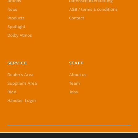
Brands
Datenschutzerklärung
News
AGB / terms & conditions
Products
Contact
Spotlight
Dolby Atmos
SERVICE
STAFF
Dealer’s Area
About us
Supplier’s Area
Team
RMA
Jobs
Händler-Login
© 2023 Sonic Sales GmbH | Sonic Sales is a registered Trademark of Herbst