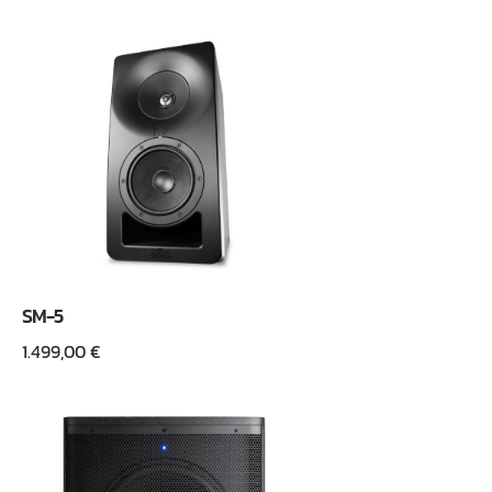
SM-5
1.499,00
€