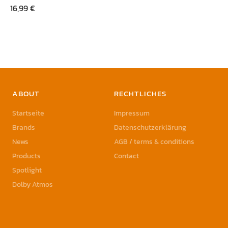
16,99
€
ABOUT
RECHTLICHES
Startseite
Impressum
Brands
Datenschutzerklärung
News
AGB / terms & conditions
Products
Contact
Spotlight
Dolby Atmos