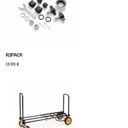
R2PACK
13,99
€