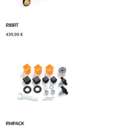
R18RT
439,99
€
R14PACK