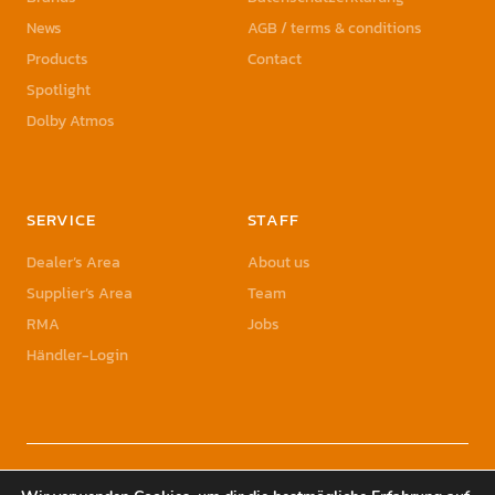
News
AGB / terms & conditions
Products
Contact
Spotlight
Dolby Atmos
SERVICE
STAFF
Dealer’s Area
About us
Supplier’s Area
Team
RMA
Jobs
Händler-Login
© 2023 Sonic Sales GmbH | Sonic Sales is a registered Trademark of Herbst