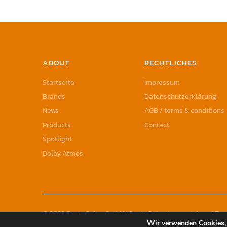
ABOUT
RECHTLICHES
Startseite
Impressum
Brands
Datenschutzerklärung
News
AGB / terms & conditions
Products
Contact
Spotlight
Dolby Atmos
© 2023 Sonic Sales GmbH | Sonic Sales is a registered T
Wir verwenden Cookies, 