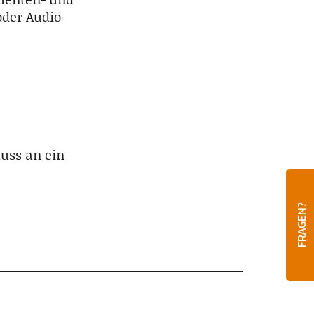
oder Audio-
uss an ein
FRAGEN?