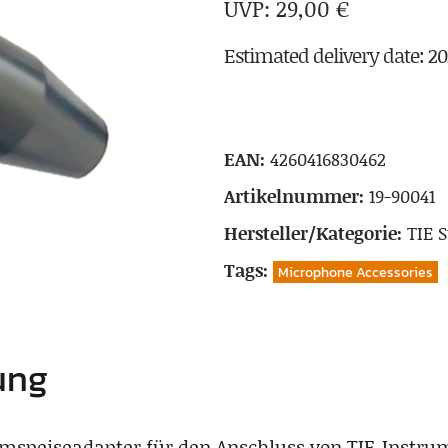
29,00
€
Estimated delivery date: 2
EAN:
4260416830462
Artikelnummer:
19-90041
Hersteller/Kategorie:
TIE 
Tags:
Microphone Accessories
ung
omspeiseadapter für den Anschluss von TIE-Instr