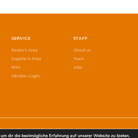
SERVICE
STAFF
Dealer’s Area
About us
Supplier’s Area
Team
RMA
Jobs
Händler-Login
rademark of Herbst Holding GmbH
um dir die bestmögliche Erfahrung auf unserer Website zu bieten.