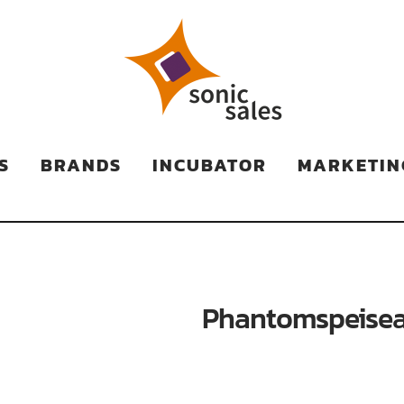
TS
S
BRANDS
INCUBATOR
MARKETIN
Phantomspeisea