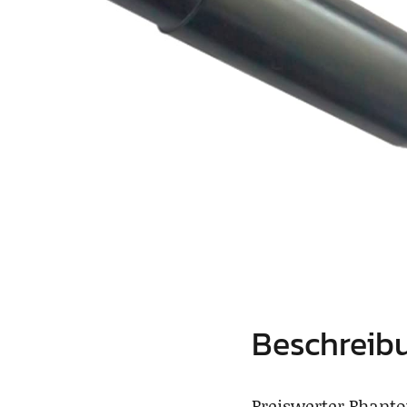
Beschreib
Preiswerter Phant