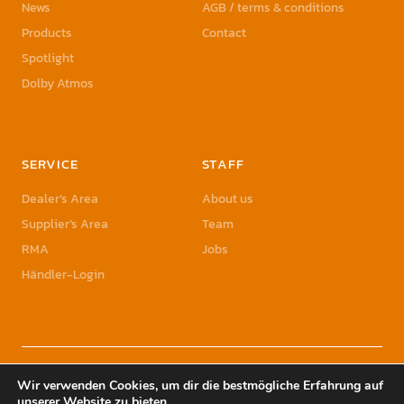
News
AGB / terms & conditions
Products
Contact
Spotlight
Dolby Atmos
SERVICE
STAFF
Dealer’s Area
About us
Supplier’s Area
Team
RMA
Jobs
Händler-Login
© 2023 Sonic Sales GmbH | Sonic Sales is a registered Trademark of Herbst
Wir verwenden Cookies, um dir die bestmögliche Erfahrung auf
Holding GmbH
unserer Website zu bieten.