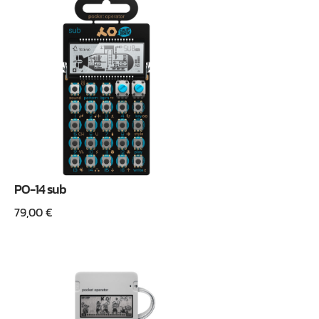
PO-14 sub
79,00
€