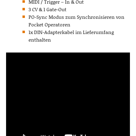
MIDI / Trigger – In & Out
3 CV & 1 Gate-Out
PO-Sync Modus zum Synchronisieren von
Pocket Operatoren
1x DIN-Adapterkabel im Lieferumfang
enthalten