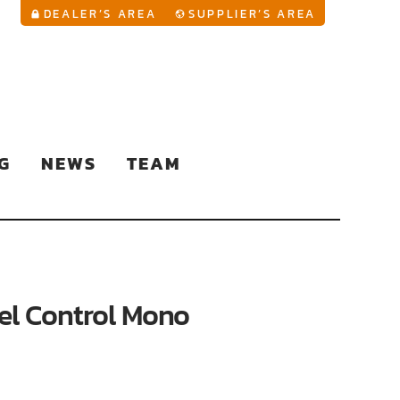
YouTu
DEALER’S AREA
SUPPLIER’S AREA
G
NEWS
TEAM
el Control Mono