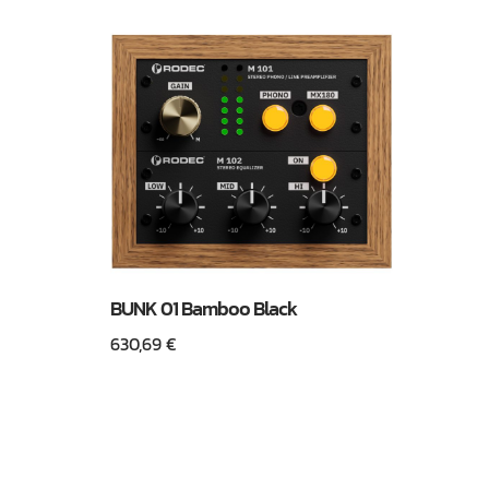
BUNK 01 Bamboo Black
630,69
€