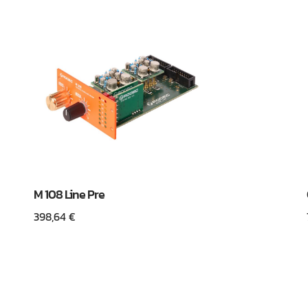
M 108 Line Pre
398,64
€