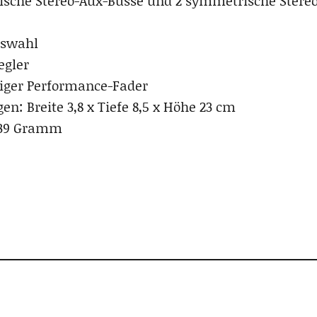
sche Stereo-Aux-Busse und 2 symmetrische Stereo
uswahl
egler
iger Performance-Fader
n: Breite 3,8 x Tiefe 8,5 x Höhe 23 cm
239 Gramm