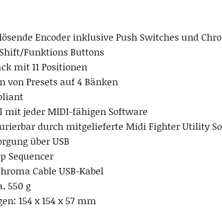
lösende Encoder inklusive Push Switches und Chr
 Shift/Funktions Buttons
ck mit 11 Positionen
n von Presets auf 4 Bänken
liant
 mit jeder MIDI-fähigen Software
urierbar durch mitgelieferte Midi Fighter Utility S
orgung über USB
ep Sequencer
Chroma Cable USB-Kabel
a. 550 g
n: 154 x 154 x 57 mm