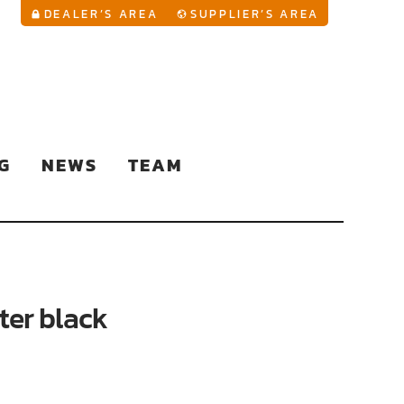
YouTu
DEALER’S AREA
SUPPLIER’S AREA
G
NEWS
TEAM
ster black