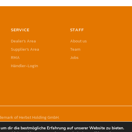
SERVICE
STAFF
Dealer’s Area
About us
Supplier’s Area
Team
RMA
Jobs
Händler-Login
rademark of Herbst Holding GmbH
um dir die bestmögliche Erfahrung auf unserer Website zu bieten.