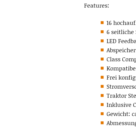
Features:
16 hochauf
6 seitliche
LED Feedba
Abspeicher
Class Comp
Kompatibel
Frei konfig
Stromvers
Traktor St
Inklusive 
Gewicht: c
Abmessunge