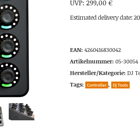
299,00
€
Estimated delivery date: 2
EAN:
4260416830042
Artikelnummer:
05-30054
Hersteller/Kategorie:
DJ T
Tags:
,
Controller
Dj Tools