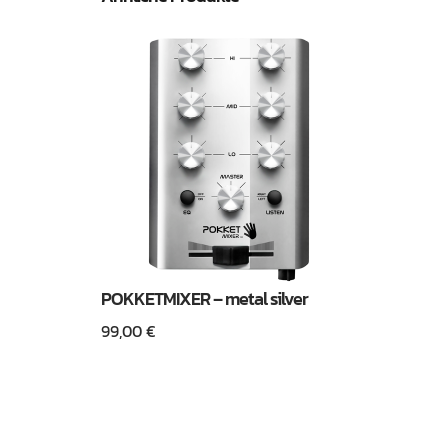
POKKETMIXER – metal silver
99,00
€