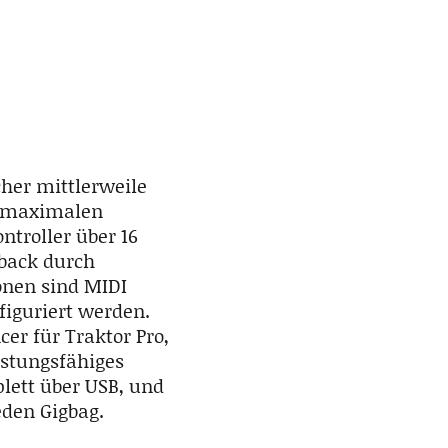
cher mittlerweile
r maximalen
ntroller über 16
back durch
onen sind MIDI
figuriert werden.
er für Traktor Pro,
istungsfähiges
lett über USB, und
eden Gigbag.