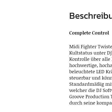
Beschreib
Complete Control
Midi Fighter Twiste
Kultstatus unter D
Kontrolle über alle
hochwertige, hoch
beleuchtete LED Kr
steuerbar und könne
Standardmäßig mit 
welcher die DJ Sof
Groove Production 
durch seine kompak