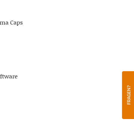
oma Caps
oftware
FRAGEN?