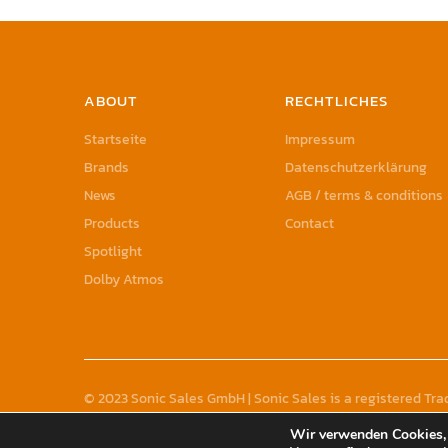
ABOUT
RECHTLICHES
Startseite
Impressum
Brands
Datenschutzerklärung
News
AGB / terms & conditions
Products
Contact
Spotlight
Dolby Atmos
© 2023 Sonic Sales GmbH | Sonic Sales is a registered T
Wir verwenden Cookies, 