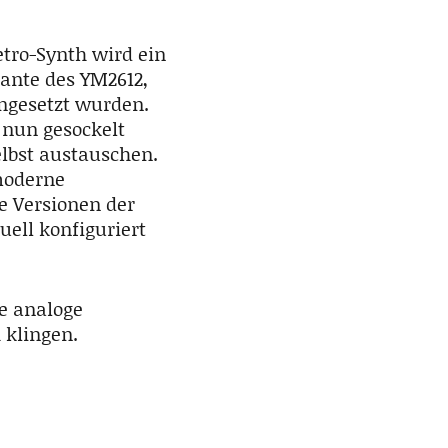
etro-Synth wird ein
iante des YM2612,
ingesetzt wurden.
 nun gesockelt
elbst austauschen.
moderne
e Versionen der
uell konfiguriert
e analoge
 klingen.