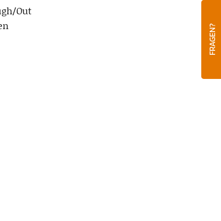
ugh/Out
en
FRAGEN?