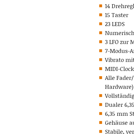
14 Drehreg
15 Taster
23 LEDS
Numerisch
3 LFO zur 
7-Modus-Ar
Vibrato mi
MIDI-Clock
Alle Fader
Hardware)
Vollständi
Dualer 6,
6,35 mm S
Gehäuse a
Stabile, v