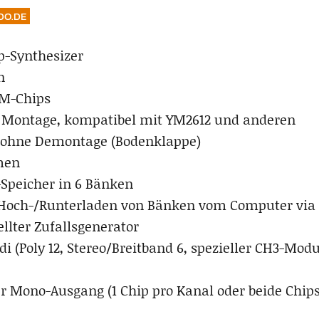
DO.DE
p-Synthesizer
n
FM-Chips
 Montage, kompatibel mit YM2612 und anderen
 ohne Demontage (Bodenklappe)
men
-Speicher in 6 Bänken
 Hoch-/Runterladen von Bänken vom Computer via
ellter Zufallsgenerator
di (Poly 12, Stereo/Breitband 6, spezieller CH3-Mod
er Mono-Ausgang (1 Chip pro Kanal oder beide Chi