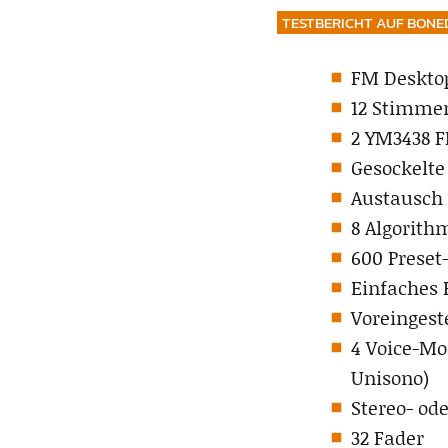
TESTBERICHT AUF BONE
FM Deskto
12 Stimme
2 YM3438 
Gesockelte
Austausch
8 Algorith
600 Preset
Einfaches
Voreingest
4 Voice-Mo
Unisono)
Stereo- od
32 Fader