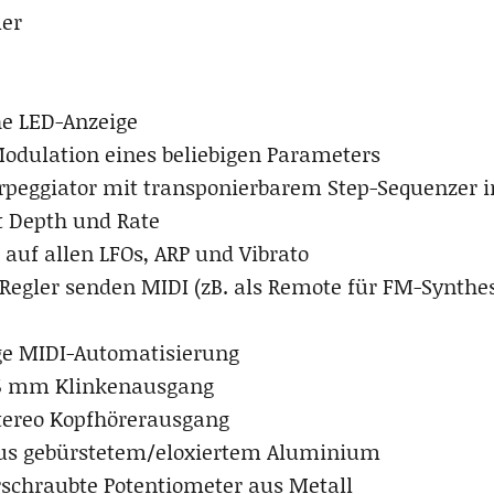
ler
e LED-Anzeige
Modulation eines beliebigen Parameters
peggiator mit transponierbarem Step-Sequenzer i
t Depth und Rate
 auf allen LFOs, ARP und Vibrato
/Regler senden MIDI (zB. als Remote für FM-Synthes
ge MIDI-Automatisierung
35 mm Klinkenausgang
tereo Kopfhörerausgang
us gebürstetem/eloxiertem Aluminium
erschraubte Potentiometer aus Metall