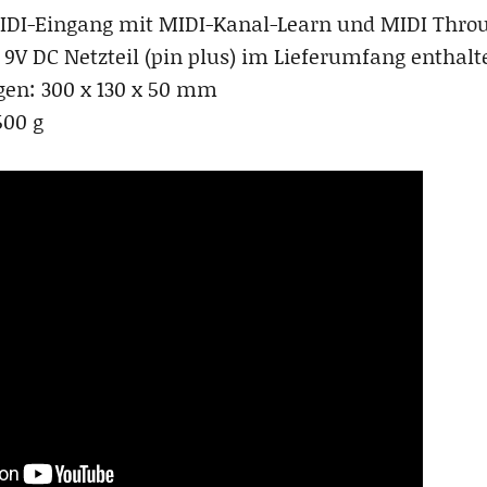
IDI-Eingang mit MIDI-Kanal-Learn und MIDI Thro
r 9V DC Netzteil (pin plus) im Lieferumfang enthalt
en: 300 x 130 x 50 mm
500 g