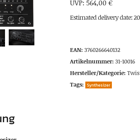
564,00
€
Estimated delivery date: 2
EAN:
3760266640132
Artikelnummer:
31-10016
Hersteller/Kategorie:
Twis
Tags:
Synthesizer
ung
sizer