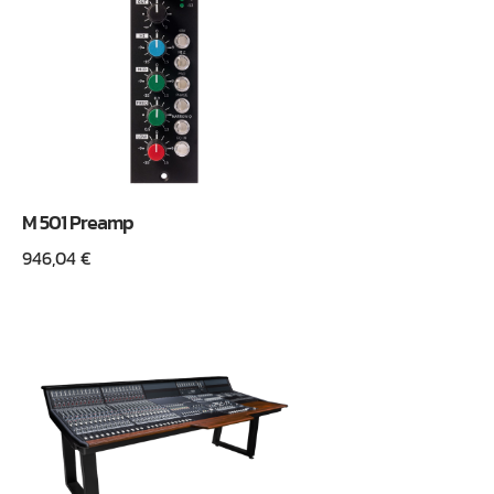
M 501 Preamp
946,04
€