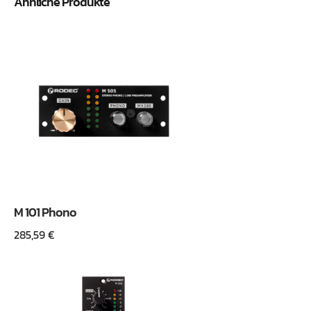
Ähnliche Produkte
M 101 Phono
285,59
€