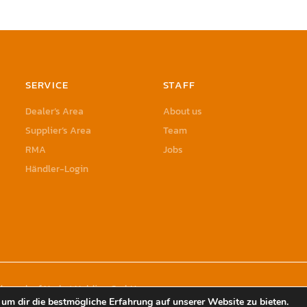
SERVICE
STAFF
Dealer’s Area
About us
Supplier’s Area
Team
RMA
Jobs
Händler-Login
rademark of Herbst Holding GmbH
um dir die bestmögliche Erfahrung auf unserer Website zu bieten.