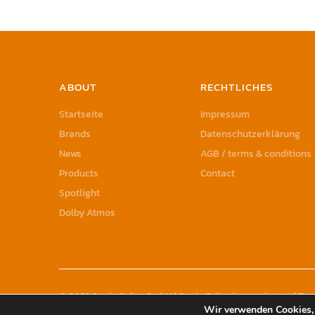
ABOUT
RECHTLICHES
Startseite
Impressum
Brands
Datenschutzerklärung
News
AGB / terms & conditions
Products
Contact
Spotlight
Dolby Atmos
© 2023 Sonic Sales GmbH | Sonic Sales is a registered T
Wir verwenden Cookies, 