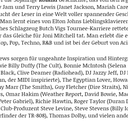
am und Terry Lewis (Janet Jackson, Mariah Carey
taucht der Leser in eine Welt voller spannender Ge
 Man lernt eines von Elton Johns Lieblingsklaviere
ches Schlagzeug Butch Vigs Tournee-Karriere rettet
 das Gleiche für Joni Mitchell tat. Man erlebt die
, Pop, Techno, R&B und ist bei der Geburt von Aci
iews sorgen für ungeahnte Inspiration und Hinter
ie Billy Duffy (The Cult), Bonnie McIntosh (Selena
 Black, Clive Deamer (Radiohead), DJ Jazzy Jeff, DJ 
n, der MIDI inspirierte), The Egyptian Lover, Howa
y Marr (The Smiths), Guy Fletcher (Dire Straits), 
ss, Omar Hakim (Weather Report, David Bowie, Mad
Peter Gabriel), Richie Hawtin, Roger Taylor (Duran D
 Club-Produzent Steve Levine, Steve Stevens (Billy I
finder der TR-808), Thomas Dolby, und vielen and