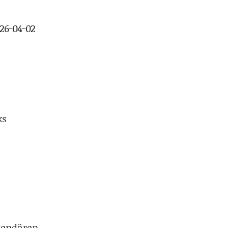
026-04-02
ks
gendären