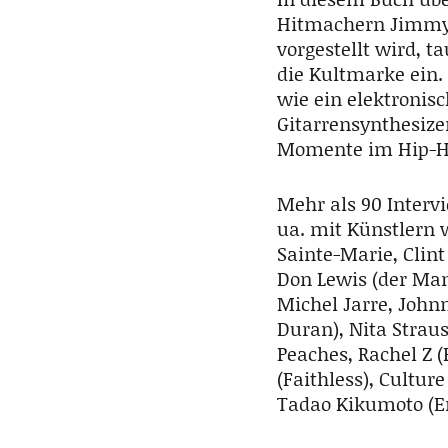
Hitmachern Jimmy J
vorgestellt wird, 
die Kultmarke
ein.
wie ein elektronis
Gitarrensynthesizer
Momente im Hip-Hop
Mehr als 90 Interv
ua. mit Künstlern w
Sainte-Marie, Clint
Don Lewis (der Man
Michel Jarre, Johnn
Duran), Nita Strau
Peaches, Rachel Z (
(Faithless), Culture
Tadao Kikumoto (Er