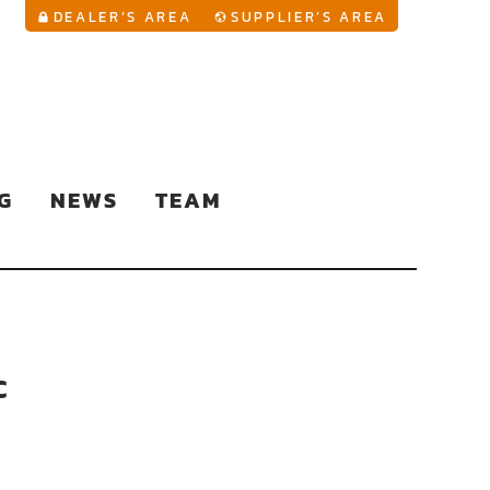
YouTu
DEALER’S AREA
SUPPLIER’S AREA
G
NEWS
TEAM
c