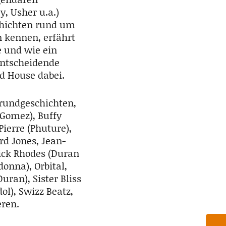
, Usher u.a.)
schichten rund um
n kennen, erfährt
e und wie ein
 entscheidende
d House dabei.
grundgeschichten,
 Gomez), Buffy
Pierre (Phuture),
rd Jones, Jean-
Nick Rhodes (Duran
onna), Orbital,
uran), Sister Bliss
dol), Swizz Beatz,
eren.