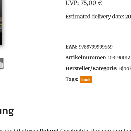
75,00
€
Estimated delivery date: 2
EAN:
9788799999569
Artikelnummer:
103-90012
Hersteller/Kategorie:
Bjoo
Tags:
book
ung
r die 50jährige
Roland
Geschichte, das von den le